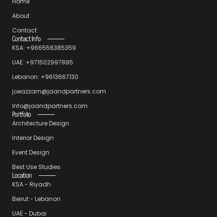
Home
About
Contact
Contact Info
KSA: +966556385359
UAE: +971502997895
Lebanon: +9613667130
joeazzam@jaandpartners.com
Info@jaandpartners.com
Portfolio
Architecture Design
Interior Design
Event Design
Best Use Studies
Location
KSA - Riyadh
Beirut - Lebanon
UAE - Dubai