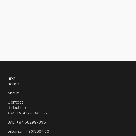
Furniture
Google Nest Doorbell
$
79.99
Links
Home
About
Contact
Contact Info
KSA: +966556385359
UAE: +971502997895
Lebanon: +9613667130